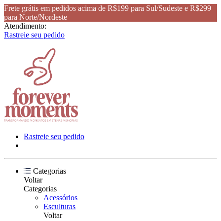
Frete grátis em pedidos acima de R$199 para Sul/Sudeste e R$299
para Norte/Nordeste
Atendimento:
Rastreie seu pedido
Rastreie seu pedido
Categorias
Voltar
Categorias
Acessórios
Esculturas
Voltar