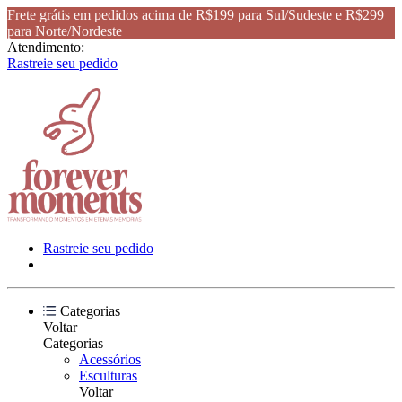
Frete grátis em pedidos acima de R$199 para Sul/Sudeste e R$299
para Norte/Nordeste
Atendimento:
Rastreie seu pedido
Rastreie seu pedido
Categorias
Voltar
Categorias
Acessórios
Esculturas
Voltar