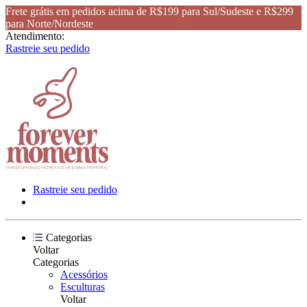
Frete grátis em pedidos acima de R$199 para Sul/Sudeste e R$299
para Norte/Nordeste
Atendimento:
Rastreie seu pedido
Rastreie seu pedido
Categorias
Voltar
Categorias
Acessórios
Esculturas
Voltar