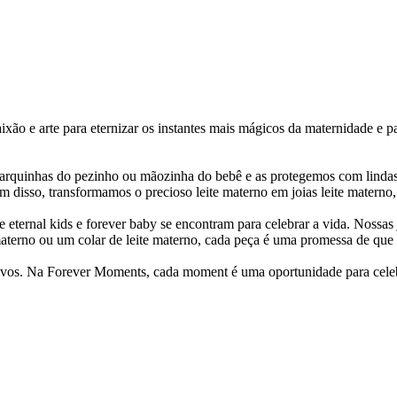
o e arte para eternizar os instantes mais mágicos da maternidade e p
arquinhas do pezinho ou mãozinha do bebê e as protegemos com lindas c
 disso, transformamos o precioso leite materno em joias leite materno, 
ternal kids e forever baby se encontram para celebrar a vida. Nossas j
aterno ou um colar de leite materno, cada peça é uma promessa de que 
ivos. Na Forever Moments, cada moment é uma oportunidade para celebrar