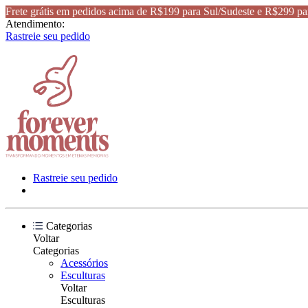
Frete grátis em pedidos acima de R$199 para Sul/Sudeste e R$299 pa
Atendimento:
Rastreie seu pedido
Rastreie seu pedido
Categorias
Voltar
Categorias
Acessórios
Esculturas
Voltar
Esculturas