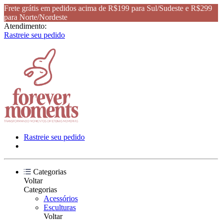
Frete grátis em pedidos acima de R$199 para Sul/Sudeste e R$299
para Norte/Nordeste
Atendimento:
Rastreie seu pedido
Rastreie seu pedido
Categorias
Voltar
Categorias
Acessórios
Esculturas
Voltar