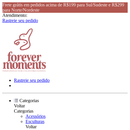
Frete grátis em pedidos acima de R$199 para Sul/Sudeste e R$299
para Norte/Nordeste
Atendimento:
Rastreie seu pedido
Rastreie seu pedido
Categorias
Voltar
Categorias
Acessórios
Esculturas
Voltar